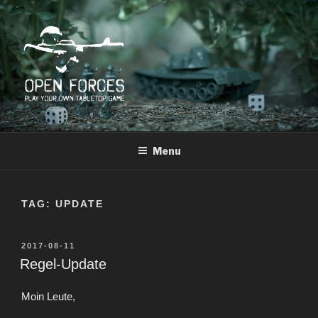
Skip
to
content
OPEN FORCES
Play Your Own Tabletop Game
Menu
TAG:
UPDATE
POSTED
2017-08-11
ON
Regel-Update
Moin Leute,