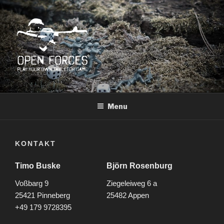
Skip
to
content
OPEN FORCES
Play Your Own Tabletop Game
Menu
KONTAKT
Timo Buske
Björn Rosenburg
Voßbarg 9
Ziegeleiweg 6 a
25421 Pinneberg
25482 Appen
+49 179 9728395